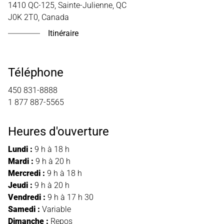
1410 QC-125, Sainte-Julienne, QC
J0K 2T0, Canada
Itinéraire
Téléphone
450 831-8888
1 877 887-5565
Heures d'ouverture
Lundi :
9 h à 18 h
Mardi :
9 h à 20 h
Mercredi :
9 h à 18 h
Jeudi :
9 h à 20 h
Vendredi :
9 h à 17 h 30
Samedi :
Variable
Dimanche :
Repos