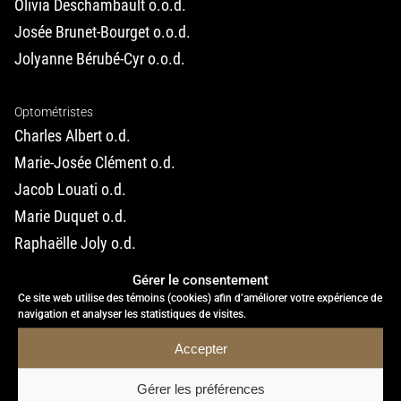
Olivia Deschambault o.o.d.
Josée Brunet-Bourget o.o.d.
Jolyanne Bérubé-Cyr o.o.d.
Optométristes
Charles Albert o.d.
Marie-Josée Clément o.d.
Jacob Louati o.d.
Marie Duquet o.d.
Raphaëlle Joly o.d.
Assistantes-conseillères
Gérer le consentement
Isabelle Soucy, assistante certifiée
Ce site web utilise des témoins (cookies) afin d’améliorer votre expérience de
navigation et analyser les statistiques de visites.
Marie-Claude Lalonde
Angéline Savard
Accepter
Gérer les préférences